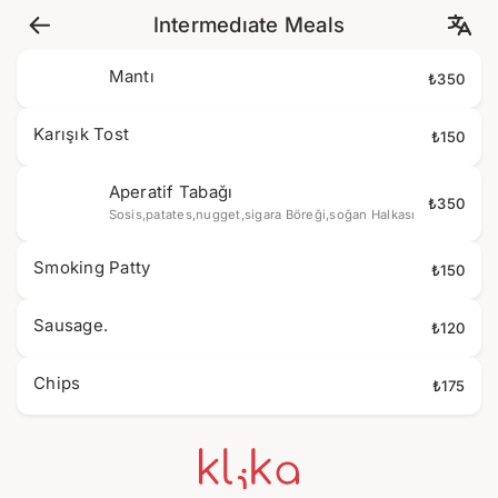
Intermedıate Meals
Mantı
₺350
Karışık Tost
₺150
Aperatif Tabağı
₺350
Sosis,patates,nugget,sigara Böreği,soğan Halkası
Smoking Patty
₺150
Sausage.
₺120
Chips
₺175