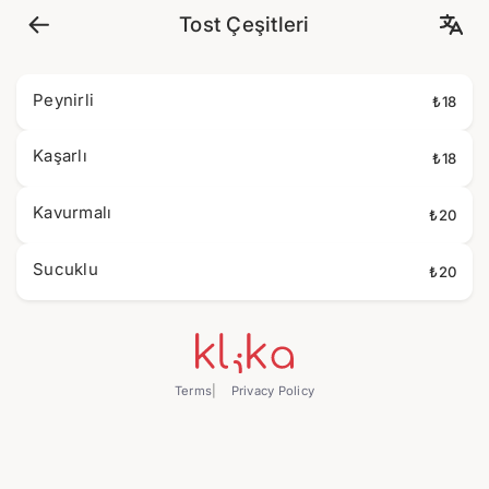
Tost Çeşitleri
Peynirli
₺18
Kaşarlı
₺18
Kavurmalı
₺20
Sucuklu
₺20
Terms
Privacy Policy